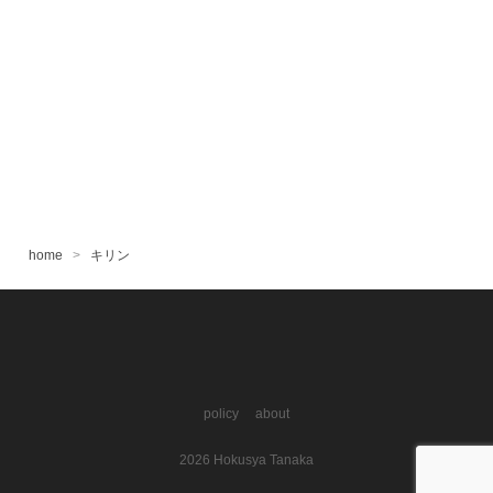
home
キリン
@hokusya
facebook.com/hokusya
RSS
policy
about
2026
Hokusya Tanaka