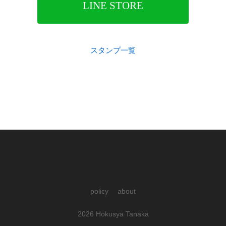
LINE STORE
スタンプ一覧
@hokusya
facebook.com/hokusya
RSS
policy
about
2026
Hokusya Tanaka