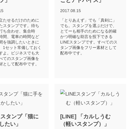
プ」
ことアドバイス」
15
2017.08.15
立たせるだけのために
「とりあえず」でも「真剣に」
たスタンプです。待ち
でも。スタンプを選ぶだけで、
打ち合わせ、集合時
とてーも相手のためになる的確
時間、電車の時間など
かつ明確な助言を投下できる
間を強調したいときに
LINEスタンプです。すべてのス
、1セット常備しておく
タンプ画像をフリー素材として
すよ。ビジネスでも大
配布中です。
べてのスタンプ画像を
材として配布中です。
E] スタンプ「猫に
[LINE] 「カルしうむ
したい」
（軽いスタンプ）」