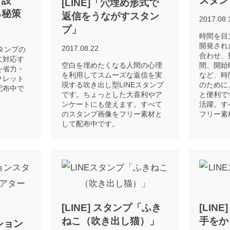
グ設
スタン
[LINE]「穴埋め形式で
る秘策
返信をうながすスタン
2017.08.
プ」
時間を目
開発され
2017.08.22
スタンプの
合わせ、
に対応す
空白を埋めたくなる人間の心理
間、開始
を省力・
を利用してスムーズな返信を実
など、時
クレット
現する吹き出し型LINEスタンプ
のために
配布中で
です。ちょっとした大喜利やア
と便利で
ンケートにも使えます。すべて
活躍。す
のスタンプ画像をフリー素材と
フリー素
して配布中です。
[LINE] スタンプ「ふき
[LIN
ねこ（吹き出し猫）」
手をか
ーション