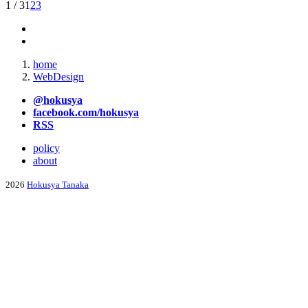
1 / 3
1
2
3
home
WebDesign
@hokusya
facebook.com/hokusya
RSS
policy
about
2026
Hokusya Tanaka