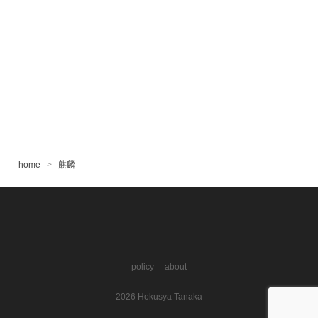
home
麒麟
@hokusya
facebook.com/hokusya
RSS
policy
about
2026
Hokusya Tanaka